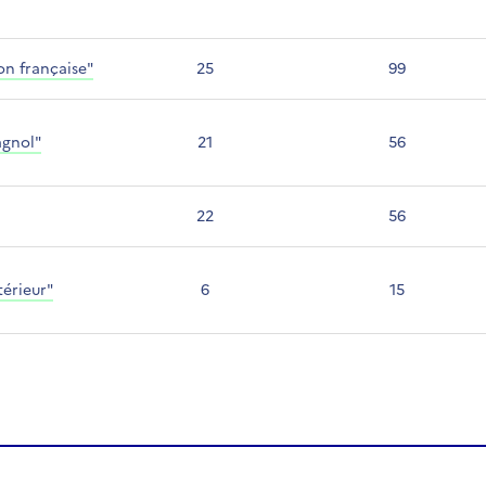
on française"
25
99
agnol"
21
56
22
56
térieur"
6
15