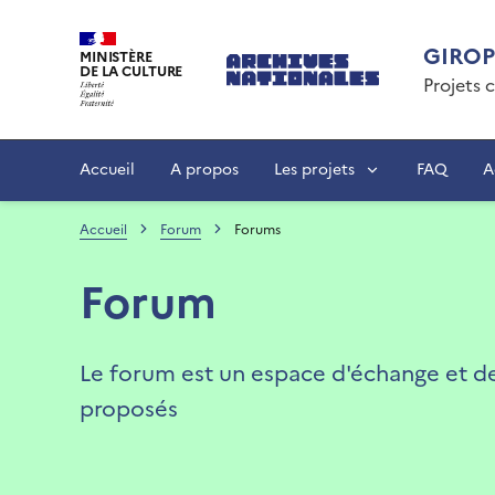
Aller
au
GIRO
MINISTÈRE
contenu
DE LA CULTURE
Projets 
principal
Accueil
A propos
Les projets
FAQ
A
Accueil
Forum
Forums
Forum
Le forum est un espace d'échange et de d
proposés