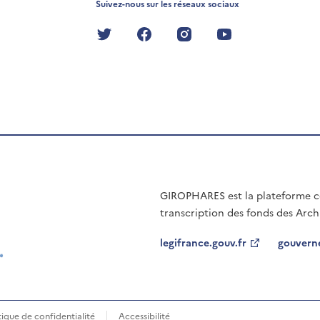
Suivez-nous sur les réseaux sociaux
twitter
facebook
instagram
youtube
GIROPHARES est la plateforme col
transcription des fonds des Arch
legifrance.gouv.fr
gouvern
tique de confidentialité
Accessibilité