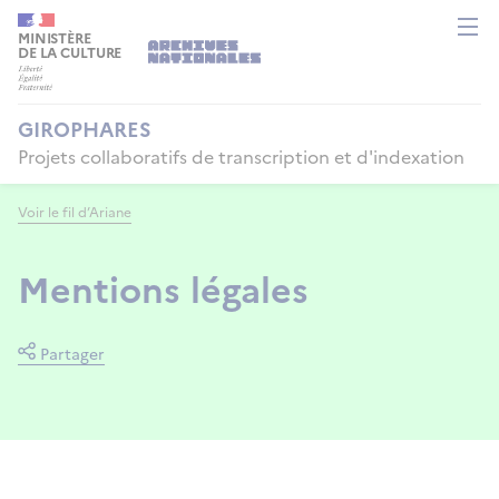
Aller
Panneau de gestion des cookies
au
MINISTÈRE
DE LA CULTURE
contenu
principal
GIROPHARES
Projets collaboratifs de transcription et d'indexation
Voir le fil d’Ariane
Mentions légales
Partager