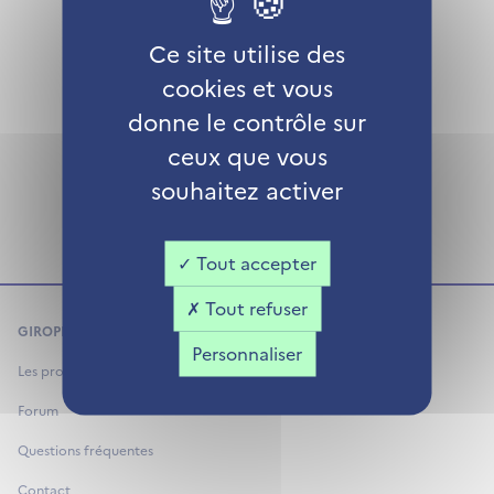
Ce site utilise des
Partager cette page
cookies et vous
donne le contrôle sur
ceux que vous
souhaitez activer
Tout accepter
Tout refuser
GIROPHARES
Personnaliser
Les projets
Forum
Questions fréquentes
Contact