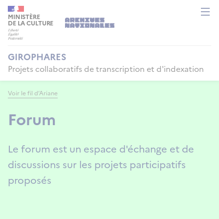
Aller
Panneau de gestion des cookies
au
MINISTÈRE
DE LA CULTURE
contenu
principal
GIROPHARES
Projets collaboratifs de transcription et d'indexation
Voir le fil d’Ariane
Forum
Le forum est un espace d'échange et de
discussions sur les projets participatifs
proposés