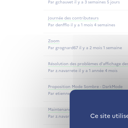
Par gchauvet il y a 3 semaines 5 jours
Journée des contributeurs
Par denfflo il y a 1 mois 4 semaines
Zoom
Par grognard67 il y a 2 mois 1 semaine
Résolution des problèmes d'affichage de
Par z.navarrete il y a 1 année 4 mois
Proposition Mode Sombre - DarkMode
Par etiennedumortier il y a 5 mois 3 sem
Maintenance de GIROPHARES
Ce site utili
Par z.navarrete il y a 1 année 8 mois