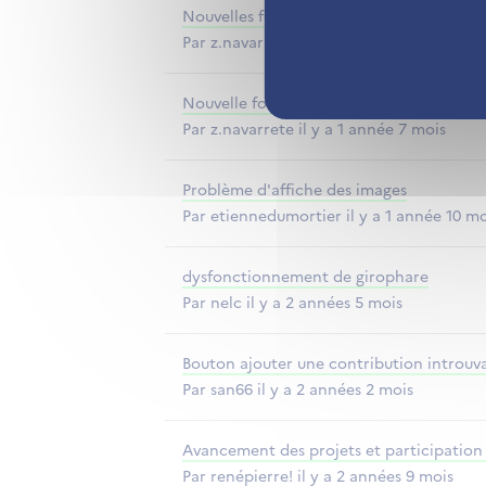
Nouvelles fonctionnalités du forum
Par z.navarrete il y a 1 année 3 mois
Nouvelle fonctionnalité "Ma participatio
Par z.navarrete il y a 1 année 7 mois
Problème d'affiche des images
Par etiennedumortier il y a 1 année 10 mo
dysfonctionnement de girophare
Par nelc il y a 2 années 5 mois
Bouton ajouter une contribution introuv
Par san66 il y a 2 années 2 mois
Avancement des projets et participation
Par renépierre! il y a 2 années 9 mois