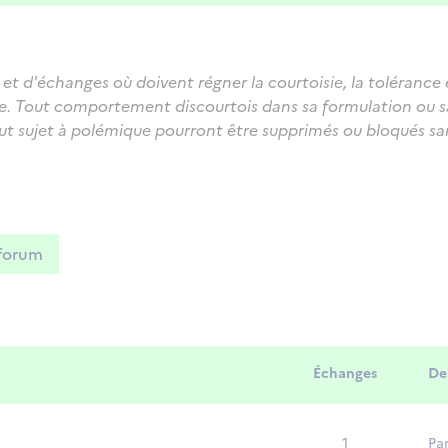
et d'échanges où doivent régner la courtoisie, la tolérance 
oire. Tout comportement discourtois dans sa formulation ou 
 sujet à polémique pourront être supprimés ou bloqués san
 forum
Échanges
De
1
Par