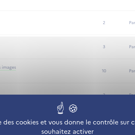
2
Par
3
Pa
s images
10
Par
3
Par
aines
3
Par
se des cookies et vous donne le contrôle sur
souhaitez activer