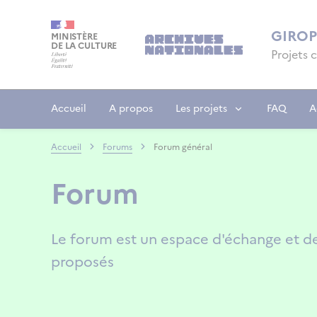
Aller
Panneau de gestion des cookies
au
GIRO
MINISTÈRE
contenu
DE LA CULTURE
Projets 
principal
Accueil
A propos
Les projets
FAQ
A
Accueil
Forums
Forum général
Forum
Le forum est un espace d'échange et de d
proposés