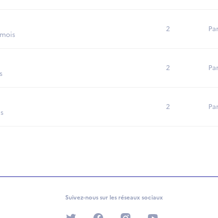
2
Pa
 mois
2
Par
s
2
Par
is
Suivez-nous sur les réseaux sociaux
twitter
facebook
instagram
youtube