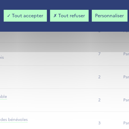
2
Par
Tout accepter
Tout refuser
Personnaliser
n"
3
Par
7
Par
is
2
Par
able
2
Par
 des bénévoles
3
Par