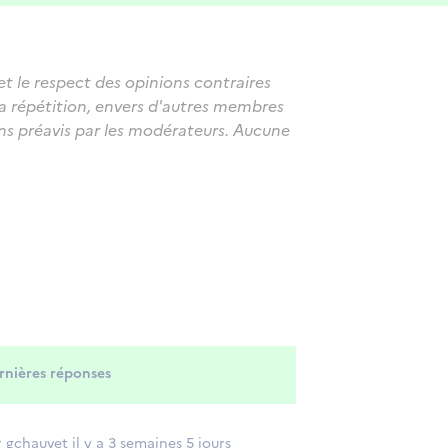
et le respect des opinions contraires
sa répétition, envers d'autres membres
s préavis par les modérateurs. Aucune
rnières réponses
 gchauvet il y a 3 semaines 5 jours