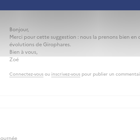
Bonjour,
Merci pour cette suggestion : nous la prenons bien en 
évolutions de Girophares.
Bien à vous,
Zoé
Connectez-vous
ou
inscrivez-vous
pour publier un commentai
journée