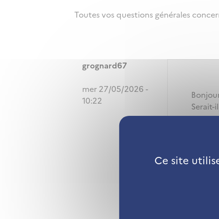
Toutes vos questions générales concer
grognard67
mer 27/05/2026 -
Bonjour
10:22
Serait-
zoom qu
suivant
Merci
Ce site utili
Connect