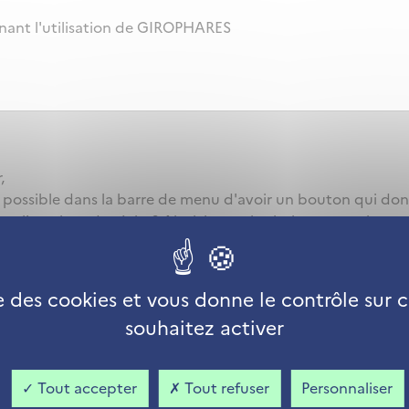
nant l'utilisation de GIROPHARES
,
il possible dans la barre de menu d'avoir un bouton qui donn
e l'on vient de régler? Ainsi, la manipulation ne serait pas
e.
se des cookies et vous donne le contrôle sur
souhaitez activer
ez-vous
ou
inscrivez-vous
pour publier un commentaire
Tout accepter
Tout refuser
Personnaliser