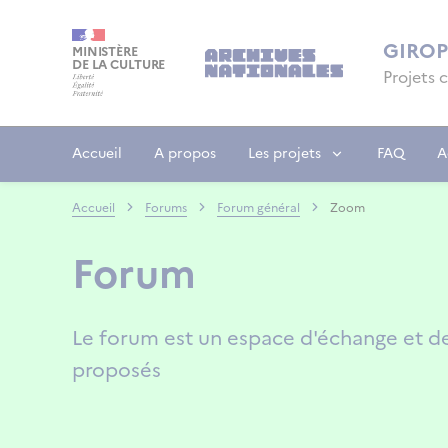
Aller
Panneau de gestion des cookies
au
GIRO
MINISTÈRE
contenu
DE LA CULTURE
Projets 
principal
Accueil
A propos
Les projets
FAQ
A
Accueil
Forums
Forum général
Zoom
Forum
Le forum est un espace d'échange et de d
proposés