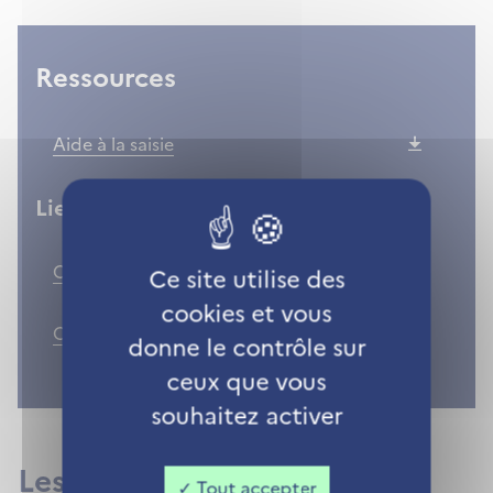
Ressources
Aide à la saisie
Liens utiles
Code civil, article 59
Ce site utilise des
cookies et vous
Code civil, article 86
donne le contrôle sur
ceux que vous
souhaitez activer
Les dernières actualités de
Tout accepter