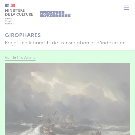
Aller
Panneau de gestion des cookies
au
MINISTÈRE
DE LA CULTURE
contenu
principal
GIROPHARES
Projets collaboratifs de transcription et d'indexation
Voir le fil d’Ariane